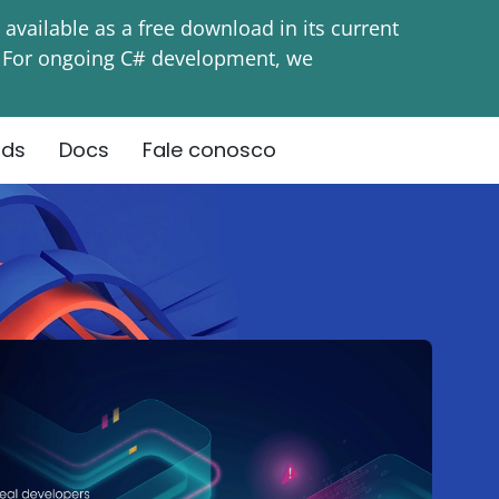
vailable as a free download in its current
d. For ongoing C# development, we
ads
Docs
Fale conosco