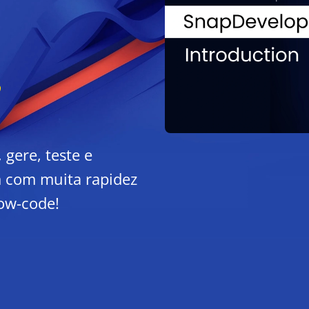
gere, teste e
m com muita rapidez
low-code!