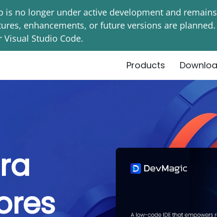
 is no longer under active development and remains a
eatures, enhancements, or future versions are planne
 Visual Studio Code.
Products
Downlo
ra
ores