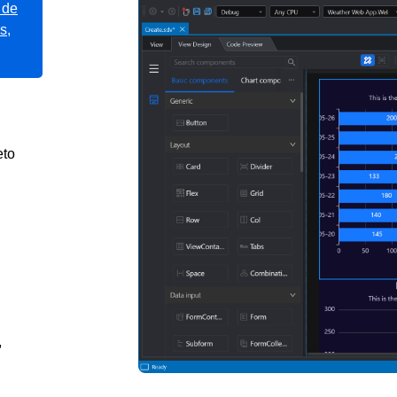
 de
os
,
eto
,