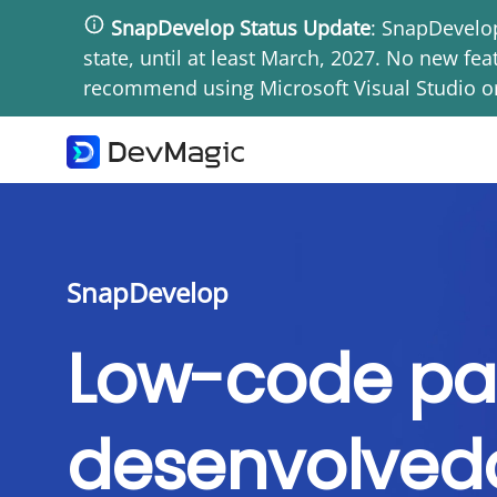
Pular
SnapDevelop Status Update
: SnapDevelop
para
state, until at least March, 2027. No new f
o
recommend using Microsoft Visual Studio or
conteúdo
principal
Toggle
menu
SnapDevelop
Low-code pa
desenvolved